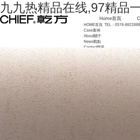
九九热精品在线,97精品
Home
首頁
C
HOME
首頁
TEL：0576-88228887
Case
案例
About
關于
News
觀點
Contact
聯系